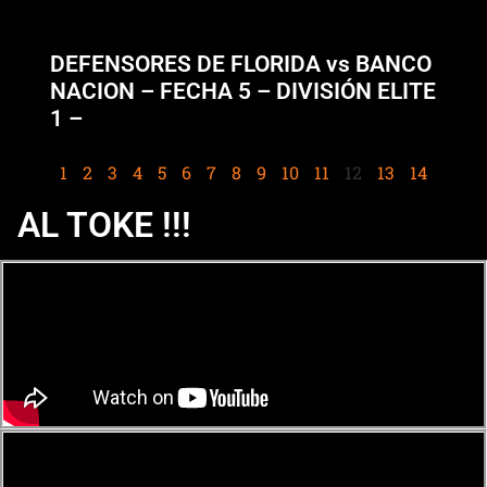
DEFENSORES DE FLORIDA vs BANCO
NACION – FECHA 5 – DIVISIÓN ELITE
1 –
1
2
3
4
5
6
7
8
9
10
11
12
13
14
AL TOKE !!!