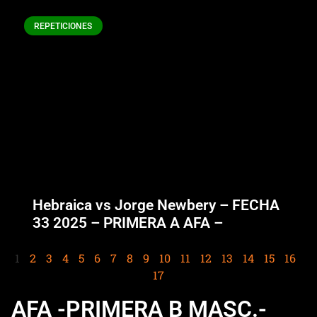
REPETICIONES
Hebraica vs Jorge Newbery – FECHA
33 2025 – PRIMERA A AFA –
1
2
3
4
5
6
7
8
9
10
11
12
13
14
15
16
17
AFA -PRIMERA B MASC.-