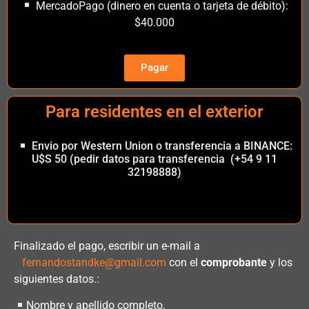
MercadoPago (dinero en cuenta o tarjeta de débito):
$40.000
Pagar
Para residentes en el exterior
Envio por Western Union o transferencia a BINANCE:
U$S 50 (pedir datos para transferencia (+54 9 11
32198888)
Finalizado el pago, escribir un e-mail a
fernandostandke@gmail.com
con el
comprobante
y los
siguientes datos.:
Nombre y apellido completo.