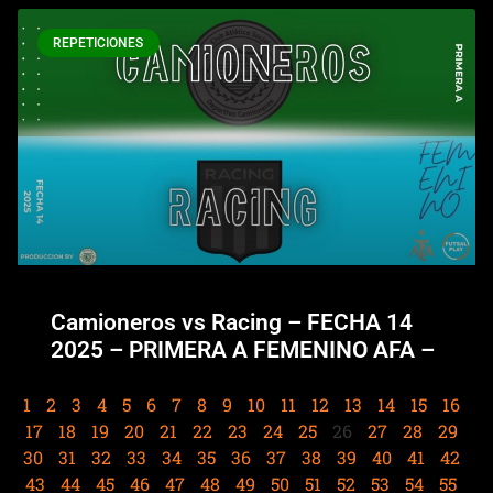
REPETICIONES
Camioneros vs Racing – FECHA 14
2025 – PRIMERA A FEMENINO AFA –
1
2
3
4
5
6
7
8
9
10
11
12
13
14
15
16
17
18
19
20
21
22
23
24
25
26
27
28
29
30
31
32
33
34
35
36
37
38
39
40
41
42
43
44
45
46
47
48
49
50
51
52
53
54
55