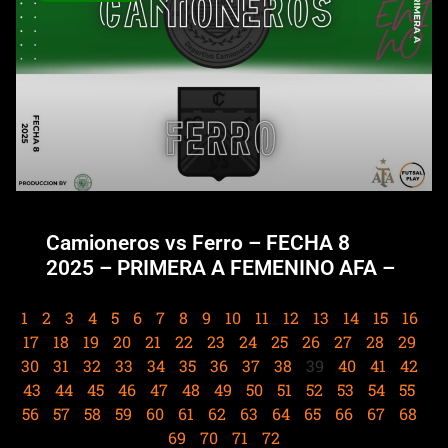
Camioneros vs Ferro – FECHA 8
2025 – PRIMERA A FEMENINO AFA –
1
2
3
4
5
6
7
8
9
10
11
12
13
14
15
16
17
18
19
20
21
22
23
24
25
26
27
28
29
30
31
32
33
34
35
36
37
38
39
40
41
42
43
44
45
46
47
48
49
50
51
52
53
54
55
56
57
58
59
60
61
62
63
64
65
66
67
68
69
70
71
72