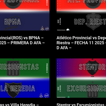
ovincial(ROS) vs BPNA –
Atlético Provincial vs Dep
025 – PRIMERA D AFA –
Riestra – FECHA 11 2025
D AFA –
as vs Villa Heredia –
Stentor vs Excursionistas