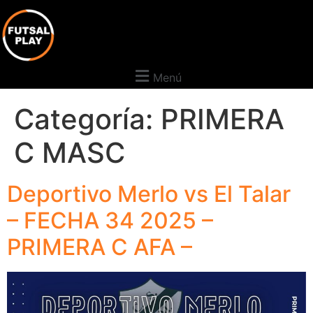
Menú
Categoría:
PRIMERA
C MASC
Deportivo Merlo vs El Talar
– FECHA 34 2025 –
PRIMERA C AFA –