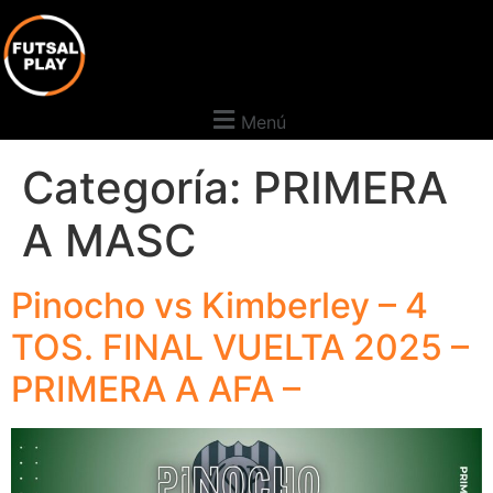
Menú
Categoría:
PRIMERA
A MASC
Pinocho vs Kimberley – 4
TOS. FINAL VUELTA 2025 –
PRIMERA A AFA –